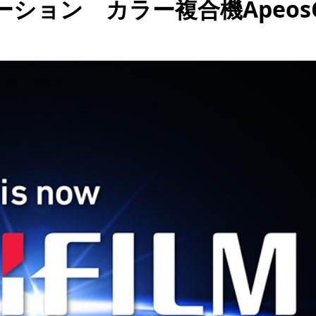
ョン カラー複合機ApeosC2