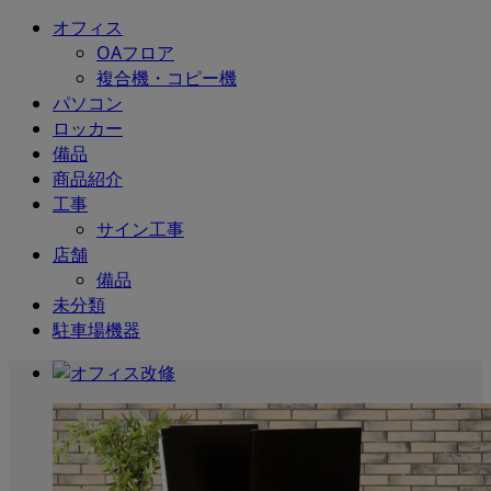
オフィス
OAフロア
複合機・コピー機
パソコン
ロッカー
備品
商品紹介
工事
サイン工事
店舗
備品
未分類
駐車場機器