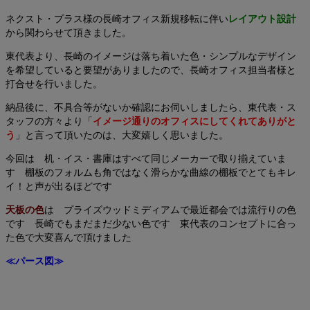
ネクスト・プラス様の長崎オフィス新規移転に伴い
レイアウト設計
から関わらせて頂きました。
東代表より、長崎のイメージは落ち着いた色・シンプルなデザイン
を希望していると要望がありましたので、長崎オフィス担当者様と
打合せを行いました。
納品後に、不具合等がないか確認にお伺いしましたら、東代表・ス
タッフの方々より「
イメージ通りのオフィスにしてくれてありがと
う
」と言って頂いたのは、大変嬉しく思いました。
今回は 机・イス・書庫はすべて同じメーカーで取り揃えていま
す 棚板のフォルムも角ではなく滑らかな曲線の棚板でとてもキレ
イ！と声が出るほどです
天板の色
は プライズウッドミディアムで最近都会では流行りの色
です 長崎でもまだまだ少ない色です 東代表のコンセプトに合っ
た色で大変喜んで頂けました
≪パース図≫