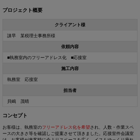
プロジェクト概要
クライアント様
諌早 某税理士事務所様
依頼内容
■執務室内のフリーアドレス化 ■応接室
施工内容
執務室 応接室
担当者
貝嶋 茂晴
コンセプト
お客様は、執務室の
フリーアドレス化を希望
され、人数・作業スペ
ースの大きさ等を確認しご提案させて頂きました。応接室件会議室
は、お客様が来客時に今よりスペースを広く、イスもゆっくり座れ