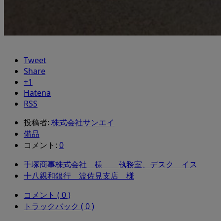
Tweet
Share
+1
Hatena
RSS
投稿者:
株式会社サンエイ
備品
コメント:
0
手塚商事株式会社 様 執務室、デスク イス
十八親和銀行 波佐見支店 様
コメント ( 0 )
トラックバック ( 0 )