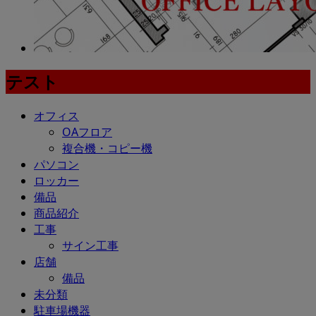
テスト
オフィス
OAフロア
複合機・コピー機
パソコン
ロッカー
備品
商品紹介
工事
サイン工事
店舗
備品
未分類
駐車場機器