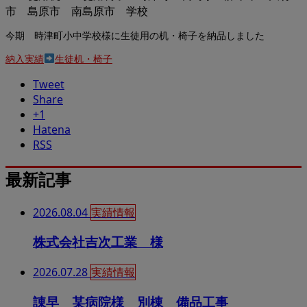
今期 時津町小中学校様に生徒用の机・椅子を納品しました
納入実績
生徒机・椅子
Tweet
Share
+1
Hatena
RSS
最新記事
2026.08.04
実績情報
株式会社吉次工業 様
2026.07.28
実績情報
諌早 某病院様 別棟 備品工事